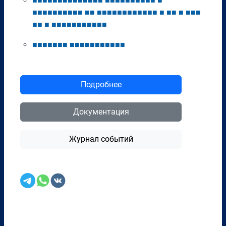
■
■
■
■
■
■
■
■
■
■
■
■
■
■
■
■
■
■
■
■
■
■
■
■
■
■
■
■
■
■
■
■
■
■
■
■
■
■
■
■
■
■
■
■
■
■
■
■
■
■
■
■
■
■
■
■
■
■
■
■
■
■
■
■
■
■
■
■
■
■
■
■
■
■
■
■
■
■
■
■
■
■
■
■
■
■
■
■
Подробнее
Документация
Журнал событий
Перенести в CRM