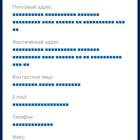
Почтовый адрес:
■
■
■
■
■
■
■
■
■
■
■
■
■
■
■
■
■
■
■
■
■
■
■
■
■
■
■
■
■
■
■
■
■
■
■
■
■
■
■
■
■
■
■
■
■
■
■
■
■
■
■
■
■
■
■
■
■
■
■
■
■
■
■
Фактический адрес:
■
■
■
■
■
■
■
■
■
■
■
■
■
■
■
■
■
■
■
■
■
■
■
■
■
■
■
■
■
■
■
■
■
■
■
■
■
■
■
■
■
■
■
■
■
■
■
■
■
■
■
■
■
■
■
■
■
■
■
■
■
■
■
■
■
Контактное лицо:
■
■
■
■
■
■
■
■
■
■
■
■
■
■
■
■
■
■
■
■
■
E-mail:
■
■
■
■
■
■
■
■
■
■
■
■
■
■
■
■
■
■
Телефон:
■
■
■
■
■
■
■
■
■
■
■
■
■
Факс: