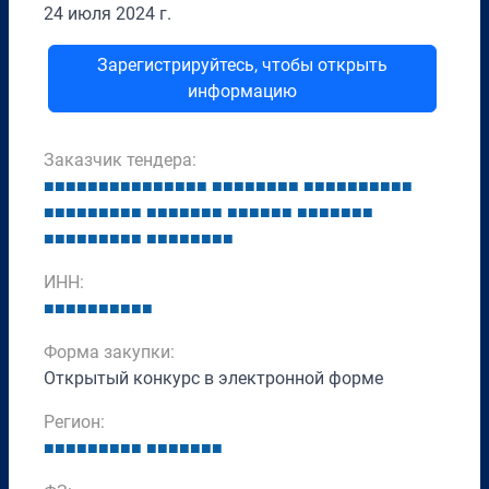
24 июля 2024 г.
Зарегистрируйтесь, чтобы открыть
информацию
Заказчик тендера:
■
■
■
■
■
■
■
■
■
■
■
■
■
■
■
■
■
■
■
■
■
■
■
■
■
■
■
■
■
■
■
■
■
■
■
■
■
■
■
■
■
■
■
■
■
■
■
■
■
■
■
■
■
■
■
■
■
■
■
■
■
■
■
■
■
■
■
■
■
■
■
■
■
■
■
■
■
■
■
ИНН:
■
■
■
■
■
■
■
■
■
■
Форма закупки:
Открытый конкурс в электронной форме
Регион:
■
■
■
■
■
■
■
■
■
■
■
■
■
■
■
■