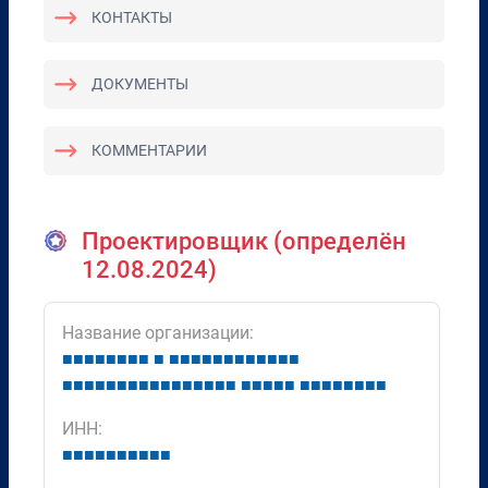
КОНТАКТЫ
ДОКУМЕНТЫ
КОММЕНТАРИИ
Проектировщик (определён
12.08.2024)
Название организации:
■
■
■
■
■
■
■
■
■
■
■
■
■
■
■
■
■
■
■
■
■
■
■
■
■
■
■
■
■
■
■
■
■
■
■
■
■
■
■
■
■
■
■
■
■
■
■
■
■
■
ИНН:
■
■
■
■
■
■
■
■
■
■