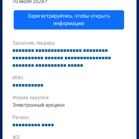
10 июля 2024 г.
Зарегистрируйтесь, чтобы открыть
информацию
Заказчик тендера:
■
■
■
■
■
■
■
■
■
■
■
■
■
■
■
■
■
■
■
■
■
■
■
■
■
■
■
■
■
■
■
■
■
■
■
■
■
■
■
■
■
■
■
■
■
■
■
■
■
■
■
■
■
■
■
■
■
■
■
■
■
■
■
■
■
■
■
■
■
■
■
■
■
■
■
■
■
■
■
■
■
■
■
ИНН:
■
■
■
■
■
■
■
■
■
■
Форма закупки:
Электронный аукцион
Регион:
■
■
■
■
■
■
■
■
■
■
■
■
■
ФЗ: