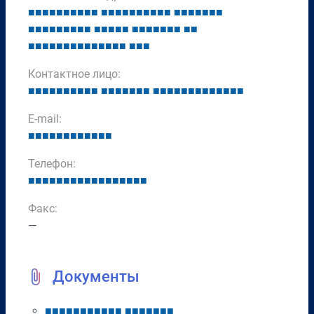
■
■
■
■
■
■
■
■
■
■
■
■
■
■
■
■
■
■
■
■
■
■
■
■
■
■
■
■
■
■
■
■
■
■
■
■
■
■
■
■
■
■
■
■
■
■
■
■
■
■
■
■
■
■
■
■
■
■
■
■
■
■
■
■
■
■
■
Контактное лицо:
■
■
■
■
■
■
■
■
■
■
■
■
■
■
■
■
■
■
■
■
■
■
■
■
■
■
■
■
■
■
E-mail:
■
■
■
■
■
■
■
■
■
■
■
■
Телефон:
■
■
■
■
■
■
■
■
■
■
■
■
■
■
■
■
■
Факс:
—
Документы
■
■
■
■
■
■
■
■
■
■
■
■
■
■
■
■
■
■