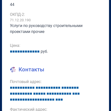
44
ОКПД-2:
71.12.20.190
Услуги по руководству строительными
проектами прочие
Цена:
■
■
■
■
■
■
■
■
■
■
■
■
руб.
Контакты
Почтовый адрес:
■
■
■
■
■
■
■
■
■
■
■
■
■
■
■
■
■
■
■
■
■
■
■
■
■
■
■
■
■
■
■
■
■
■
■
■
■
■
■
■
■
■
■
■
■
■
■
■
■
■
■
■
■
■
■
■
■
■
■
■
■
■
■
■
■
■
■
■
■
■
■
■
■
■
■
Фактический адрес: