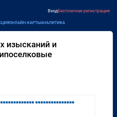
Вход
Бесплатная регистрация
КЦИЯ
ОНЛАЙН-КАРТЫ
АНАЛИТИКА
х изысканий и
рипоселковые
■
■
■
■
■
■
■
■
■
■
■
■
■
■
■
■
■
■
■
■
■
■
■
■
■
■
■
■
■