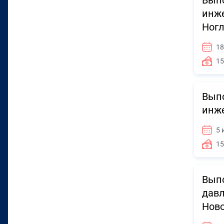
Выпо
инже
Ног
18
15
Выпо
инже
5 
15
Выпо
давл
Нов