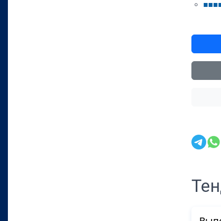
■
■
■
Тен