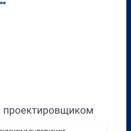
■
■
Перенести в CRM
м проектировщиком