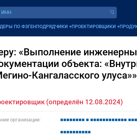
ДЕРЫ ПО ФЗ
ГЕНПОДРЯДЧИКИ
+
ПРОЕКТИРОВЩИКИ
+
ПРОДУ
еру: «Выполнение инженерны
документации объекта: «Внут
Мегино-Кангаласского улуса»»
оектировщик (определён 12.08.2024)
ние организации:
■
■
■
■
■
■
■
■
■
■
■
■
■
■
■
■
■
■
■
■
■
■
■
■
■
■
■
■
■
■
■
■
■