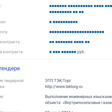
:
■
■
■
■
■
■
■
■
■
■
■
■
■
■
■
■
■
■
■
■
■
■
■
■
■
■
■
■
■
■
■
■
■
■
■
■
он:
■
■
■
■
■
■
■
■
■
■
■
очта:
■
■
■
■
■
■
■
■
■
■
■
■
■
■
■
■
■
■
■
■
■
■
контракта:
■
■
■
■
■
■
■
■
■
■
■
■
■
■
■
а контракта:
■
■
■
■
■
■
■
■
■
■
руб.
тендере
е тендерной
ЭТП ТЭК-Торг
ки:
http://www.tektorg.ru
е:
Выполнение инженерных изысканий
объекта: «Внутрипоселковые газов