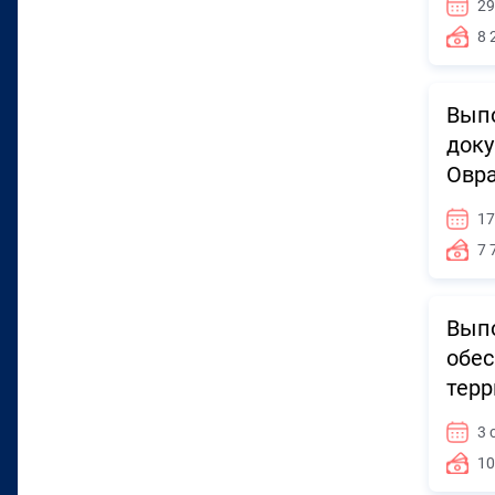
29
8 
Выпо
доку
Овра
17
7 
Выпо
обес
терр
3 
10