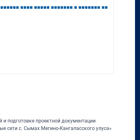
■
■
■
■
■
■
■
■
■
■
■
■
■
■
■
■
■
■
■
■
■
■
■
■
■
■
■
■
■
■
■
■
■
 и подготовке проектной документации
ые сети с. Сымах Мегино-Кангаласского улуса»