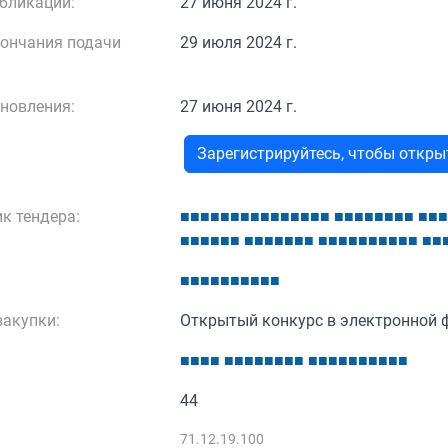
бликации:
27 июня 2024 г.
кончания подачи
29 июля 2024 г.
новления:
27 июня 2024 г.
Зарегистрируйтесь, чтобы откр
к тендера:
■
■
■
■
■
■
■
■
■
■
■
■
■
■
■
■
■
■
■
■
■
■
■
■
■
■
■
■
■
■
■
■
■
■
■
■
■
■
■
■
■
■
■
■
■
■
■
■
■
■
■
■
■
■
■
■
■
■
■
■
■
акупки:
Открытый конкурс в электронной 
■
■
■
■
■
■
■
■
■
■
■
■
■
■
■
■
■
■
■
■
■
■
44
:
71.12.19.100