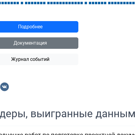
■
■
■
■
■
■
■
■
■
■
■
■
■
■
■
■
■
■
■
■
■
■
■
■
■
■
■
■
■
■
■
■
■
■
■
■
■
■
■
■
■
■
■
Подробнее
Документация
Журнал событий
деры, выигранные данны