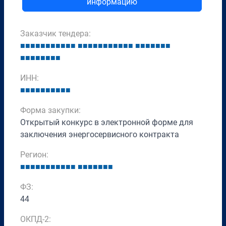
информацию
Заказчик тендера:
■
■
■
■
■
■
■
■
■
■
■
■
■
■
■
■
■
■
■
■
■
■
■
■
■
■
■
■
■
■
■
■
■
■
■
■
■
ИНН:
■
■
■
■
■
■
■
■
■
■
Форма закупки:
Открытый конкурс в электронной форме для
заключения энергосервисного контракта
Регион:
■
■
■
■
■
■
■
■
■
■
■
■
■
■
■
■
■
■
ФЗ:
44
ОКПД-2: