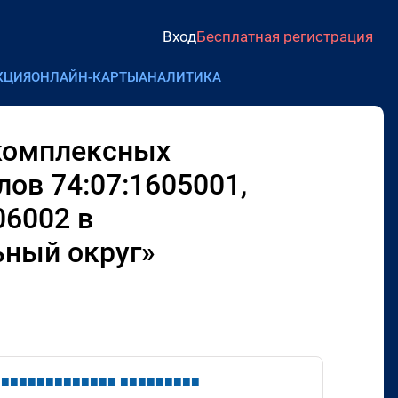
Вход
Бесплатная регистрация
КЦИЯ
ОНЛАЙН-КАРТЫ
АНАЛИТИКА
 комплексных
ов 74:07:1605001,
06002 в
ьный округ»
■
■
■
■
■
■
■
■
■
■
■
■
■
■
■
■
■
■
■
■
■
■
■