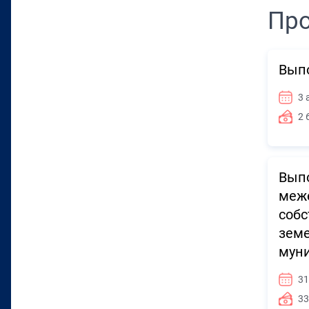
Про
Вып
3 
2 
Выпо
меже
собс
земе
муни
31
33