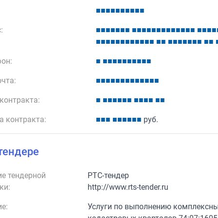
■
■
■
■
■
■
■
■
■
■
:
■
■
■
■
■
■
■
■
■
■
■
■
■
■
■
■
■
■
■
■
■
■
■
■
■
■
■
■
■
■
■
■
■
■
■
■
■
■
■
■
■
■
■
■
■
■
■
он:
■
■
■
■
■
■
■
■
■
■
■
очта:
■
■
■
■
■
■
■
■
■
■
■
■
■
контракта:
■
■
■
■
■
■
■
■
■
■
■
■
■
а контракта:
■
■
■
■
■
■
■
■
■
руб.
тендере
е тендерной
РТС-тендер
ки:
http://www.rts-tender.ru
е:
Услуги по выполнению комплексны