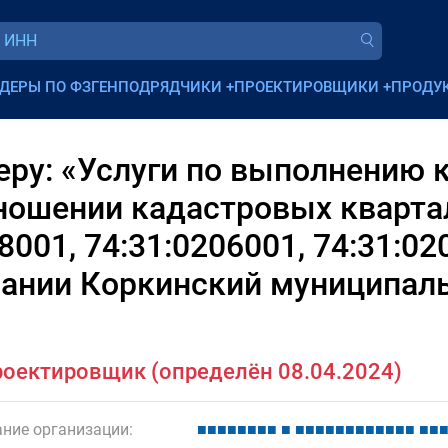
ДЕРЫ ПО ФЗ
ГЕНПОДРЯДЧИКИ
+
ПРОЕКТИРОВЩИКИ
+
ПРОДУ
еру: «Услуги по выполнению
ношении кадастровых квартал
8001, 74:31:0206001, 74:31:02
ании Коркинский муниципал
оектировщик (определён 08.04.2024)
ние организации:
■
■
■
■
■
■
■
■
■
■
■
■
■
■
■
■
■
■
■
■
■
■
■