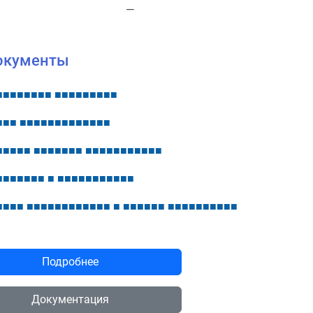
—
окументы
■
■
■
■
■
■
■
■
■
■
■
■
■
■
■
■
■
■
■
■
■
■
■
■
■
■
■
■
■
■
■
■
■
■
■
■
■
■
■
■
■
■
■
■
■
■
■
■
■
■
■
■
■
■
■
■
■
■
■
■
■
■
■
■
■
■
■
■
■
■
■
■
■
■
■
■
■
■
■
■
■
■
■
■
■
■
■
■
■
■
■
■
■
■
■
■
■
■
■
■
■
■
■
■
■
■
■
■
Подробнее
Документация