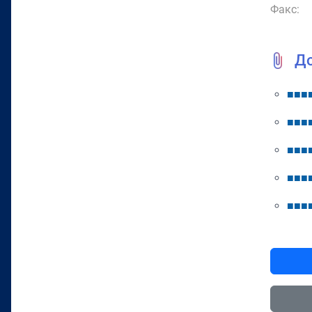
Факс:
Д
■
■
■
■
■
■
■
■
■
■
■
■
■
■
■