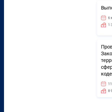
Вып
6 
1 
Пров
Зако
терр
сфер
коде
11
8 