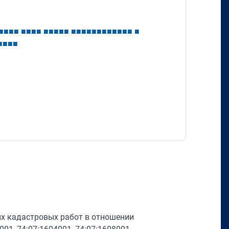
■
■
■
■
■
■
■
■
■
■
■
■
■
■
■
■
■
■
■
■
■
■
■
■
■
■
■
■
■
■
х кадастровых работ в отношении