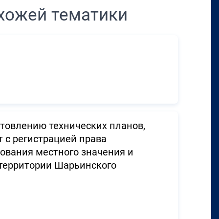
хожей тематики
товлению технических планов,
 с регистрацией права
ования местного значения и
 территории Шарьинского