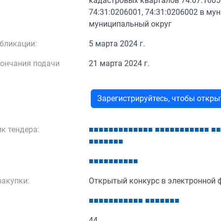
кадастровых кварталов 74:07:16050
74:31:0206001, 74:31:0206002 в м
муниципальный округ
бликации:
5 марта 2024 г.
кончания подачи
21 марта 2024 г.
Зарегистрируйтесь, чтобы откр
к тендера:
■
■
■
■
■
■
■
■
■
■
■
■
■
■
■
■
■
■
■
■
■
■
■
■
■
■
■
■
■
■
■
■
■
■
■
■
■
■
■
■
■
■
■
акупки:
Открытый конкурс в электронной 
■
■
■
■
■
■
■
■
■
■
■
■
■
■
■
■
■
■
44