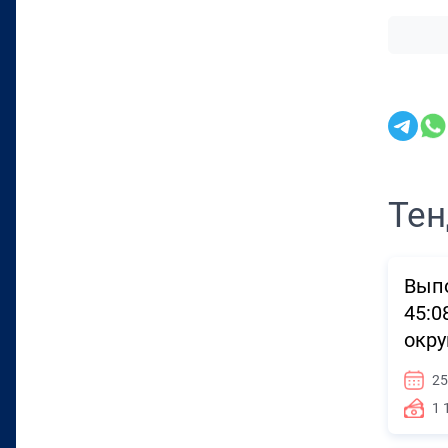
Тен
Выпо
45:0
окру
25
1 