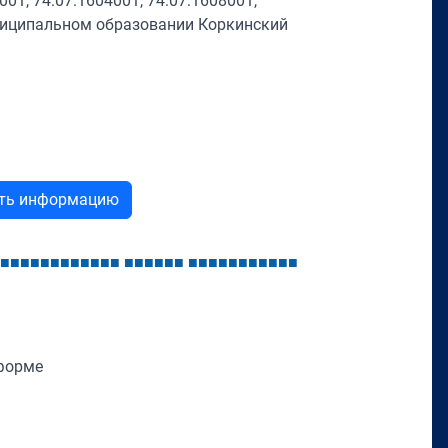
01, 74:07:1604001, 74:07:1608001,
униципальном образовании Коркинский
ыть информацию
■
■
■
■
■
■
■
■
■
■
■
■
■
■
■
■
■
■
■
■
■
■
■
■
■
■
■
■
■
форме