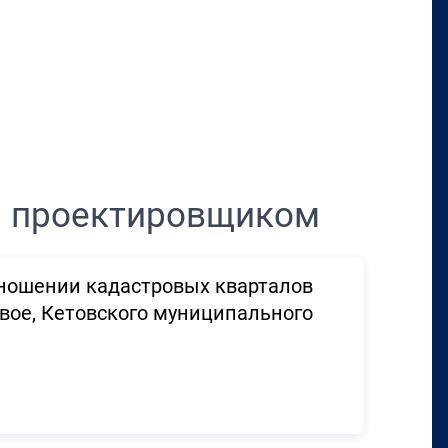
Перенести в CRM
м проектировщиком
ношении кадастровых кварталов
овое, Кетовского муниципального