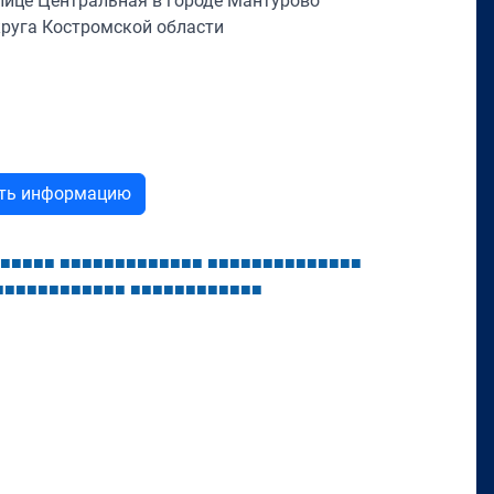
лице Центральная в городе Мантурово
руга Костромской области
ыть информацию
■
■
■
■
■
■
■
■
■
■
■
■
■
■
■
■
■
■
■
■
■
■
■
■
■
■
■
■
■
■
■
■
■
■
■
■
■
■
■
■
■
■
■
■
■
■
■
■
■
■
■
■
■
■
■
■