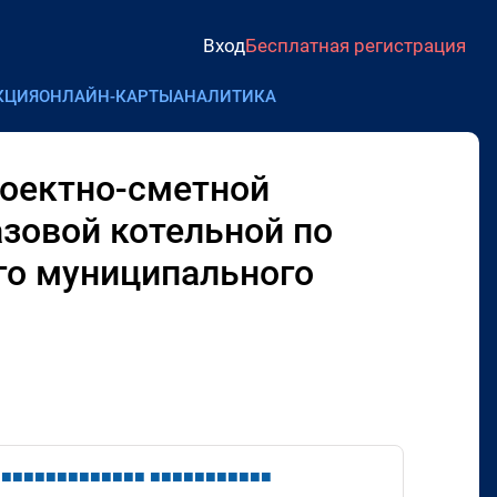
Вход
Бесплатная регистрация
КЦИЯ
ОНЛАЙН-КАРТЫ
АНАЛИТИКА
роектно-сметной
зовой котельной по
го муниципального
■
■
■
■
■
■
■
■
■
■
■
■
■
■
■
■
■
■
■
■
■
■
■
■
■