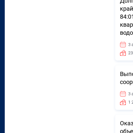
Долг
край
84:0
квар
водо
3 
23
Выпо
соор
3 
1 
Оказ
объе