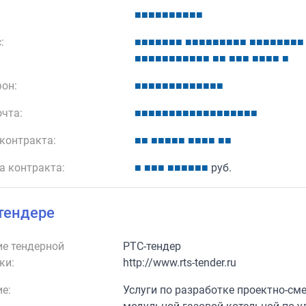
■
■
■
■
■
■
■
■
■
■
:
■
■
■
■
■
■
■
■
■
■
■
■
■
■
■
■
■
■
■
■
■
■
■
■
■
■
■
■
■
■
■
■
■
■
■
■
■
■
■
■
■
■
■
■
■
он:
■
■
■
■
■
■
■
■
■
■
■
■
■
очта:
■
■
■
■
■
■
■
■
■
■
■
■
■
■
■
■
■
■
контракта:
■
■
■
■
■
■
■
■
■
■
■
■
■
а контракта:
■
■
■
■
■
■
■
■
■
■
руб.
тендере
е тендерной
РТС-тендер
ки:
http://www.rts-tender.ru
е:
Услуги по разработке проектно-см