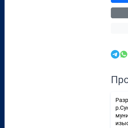
Про
Разр
р.Су
муни
изы