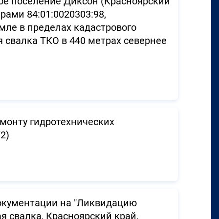
ое поселение Диксон (Красноярский
рами 84:01:0020303:98,
емле в пределах кадастрового
я свалка ТКО в 440 метрах севернее
монту гидротехнических
2)
документации на "Ликвидацию
я свалка, Красноярский край,