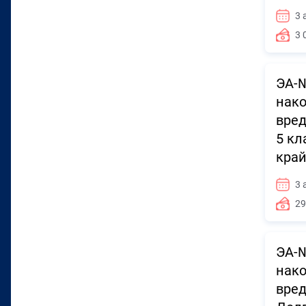
3 
3 
ЭА-№
нако
вред
5 кл
край
3 
29
ЭА-№
нако
вред