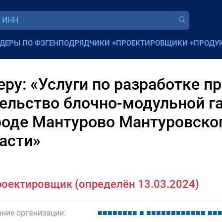
ДЕРЫ ПО ФЗ
ГЕНПОДРЯДЧИКИ
+
ПРОЕКТИРОВЩИКИ
+
ПРОДУ
ру: «Услуги по разработке п
ельство блочно-модульной га
роде Мантурово Мантуровско
асти»
оектировщик (определён 13.03.2024)
ние организации:
■
■
■
■
■
■
■
■
■
■
■
■
■
■
■
■
■
■
■
■
■
■
■