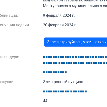
модульной газовой котельной по у
Мантуровского муниципального ок
бликации:
9 февраля 2024 г.
кончания подачи
20 февраля 2024 г.
Зарегистрируйтесь, чтобы откр
к тендера:
■
■
■
■
■
■
■
■
■
■
■
■
■
■
■
■
■
■
■
■
■
■
■
■
■
■
■
■
■
■
■
■
■
■
■
■
■
■
■
■
■
■
■
■
■
■
■
■
■
■
■
■
■
■
■
■
■
■
■
■
■
акупки:
Электронный аукцион
■
■
■
■
■
■
■
■
■
■
■
■
■
■
■
■
■
■
44