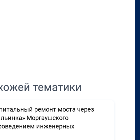
Перенести в CRM
хожей тематики
апитальный ремонт моста через
Ильинка» Моргаушского
проведением инженерных