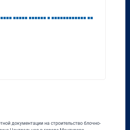
■
■
■
■
■
■
■
■
■
■
■
■
■
■
■
■
■
■
■
■
■
■
■
■
■
■
■
■
■
■
етной документации на строительство блочно-