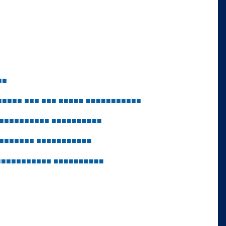
■
■
■
■
■
■
■
■
■
■
■
■
■
■
■
■
■
■
■
■
■
■
■
■
■
■
■
■
■
■
■
■
■
■
■
■
■
■
■
■
■
■
■
■
■
■
■
■
■
■
■
■
■
■
■
■
■
■
■
■
■
■
■
■
■
■
■
■
■
■
■
■
■
■
■
■
■
■
■
■
■
■
■
■
■
■
■
■