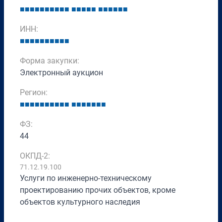
■
■
■
■
■
■
■
■
■
■
■
■
■
■
■
■
■
■
■
■
■
ИНН:
■
■
■
■
■
■
■
■
■
■
Форма закупки:
Электронный аукцион
Регион:
■
■
■
■
■
■
■
■
■
■
■
■
■
■
■
■
■
ФЗ:
44
ОКПД-2:
71.12.19.100
Услуги по инженерно-техническому
проектированию прочих объектов, кроме
объектов культурного наследия