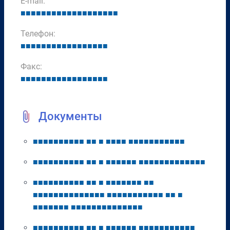
E-mail:
■
■
■
■
■
■
■
■
■
■
■
■
■
■
■
■
■
■
■
Телефон:
■
■
■
■
■
■
■
■
■
■
■
■
■
■
■
■
■
Факс:
■
■
■
■
■
■
■
■
■
■
■
■
■
■
■
■
■
Документы
■
■
■
■
■
■
■
■
■
■
■
■
■
■
■
■
■
■
■
■
■
■
■
■
■
■
■
■
■
■
■
■
■
■
■
■
■
■
■
■
■
■
■
■
■
■
■
■
■
■
■
■
■
■
■
■
■
■
■
■
■
■
■
■
■
■
■
■
■
■
■
■
■
■
■
■
■
■
■
■
■
■
■
■
■
■
■
■
■
■
■
■
■
■
■
■
■
■
■
■
■
■
■
■
■
■
■
■
■
■
■
■
■
■
■
■
■
■
■
■
■
■
■
■
■
■
■
■
■
■
■
■
■
■
■
■
■
■
■
■
■
■
■
■
■
■
■
■
■
■
■
■
■
■
■
■
■
■
■
■
■