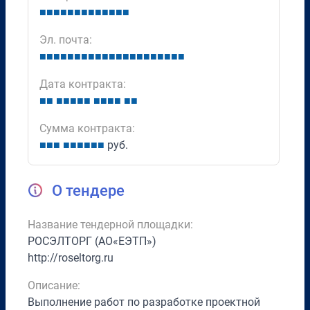
■
■
■
■
■
■
■
■
■
■
■
■
■
Эл. почта:
■
■
■
■
■
■
■
■
■
■
■
■
■
■
■
■
■
■
■
■
■
Дата контракта:
■
■
■
■
■
■
■
■
■
■
■
■
■
Сумма контракта:
■
■
■
■
■
■
■
■
■
руб.
О тендере
Название тендерной площадки:
РОСЭЛТОРГ (АО«ЕЭТП»)
http://roseltorg.ru
Описание:
Выполнение работ по разработке проектной