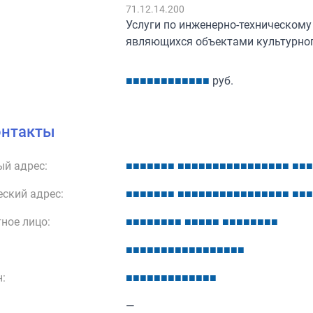
:
71.12.14.200
Услуги по инженерно-техническом
являющихся объектами культурно
■
■
■
■
■
■
■
■
■
■
■
■
руб.
онтакты
й адрес:
■
■
■
■
■
■
■
■
■
■
■
■
■
■
■
■
■
■
■
■
■
■
■
■
■
■
ский адрес:
■
■
■
■
■
■
■
■
■
■
■
■
■
■
■
■
■
■
■
■
■
■
■
■
■
■
ное лицо:
■
■
■
■
■
■
■
■
■
■
■
■
■
■
■
■
■
■
■
■
■
■
■
■
■
■
■
■
■
■
■
■
■
■
■
■
■
■
:
■
■
■
■
■
■
■
■
■
■
■
■
■
—