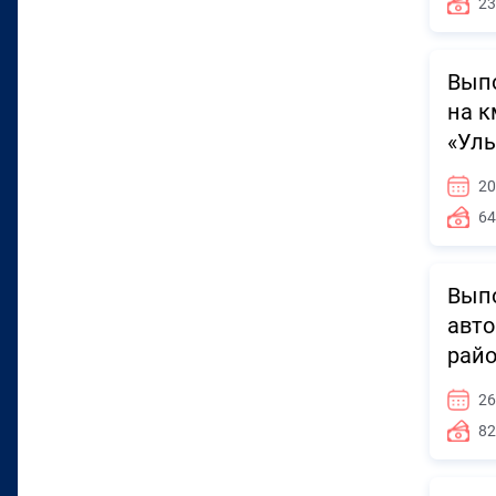
23
Выпо
на к
«Уль
20
64
Выпо
авто
райо
26
82