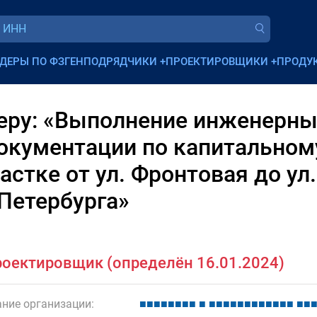
ДЕРЫ ПО ФЗ
ГЕНПОДРЯДЧИКИ
+
ПРОЕКТИРОВЩИКИ
+
ПРОДУ
еру: «Выполнение инженерны
окументации по капитальном
астке от ул. Фронтовая до ул
-Петербурга»
оектировщик (определён 16.01.2024)
ние организации:
■
■
■
■
■
■
■
■
■
■
■
■
■
■
■
■
■
■
■
■
■
■
■