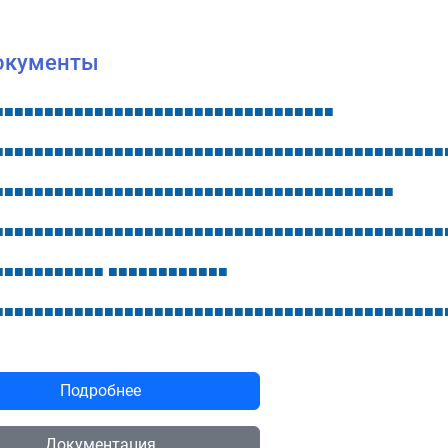
окументы
■
■
■
■
■
■
■
■
■
■
■
■
■
■
■
■
■
■
■
■
■
■
■
■
■
■
■
■
■
■
■
■
■
■
■
■
■
■
■
■
■
■
■
■
■
■
■
■
■
■
■
■
■
■
■
■
■
■
■
■
■
■
■
■
■
■
■
■
■
■
■
■
■
■
■
■
■
■
■
■
■
■
■
■
■
■
■
■
■
■
■
■
■
■
■
■
■
■
■
■
■
■
■
■
■
■
■
■
■
■
■
■
■
■
■
■
■
■
■
■
■
■
■
■
■
■
■
■
■
■
■
■
■
■
■
■
■
■
■
■
■
■
■
■
■
■
■
■
■
■
■
■
■
■
■
■
■
■
■
■
■
■
■
■
■
■
■
■
■
■
■
■
■
■
■
■
■
■
■
■
■
■
■
■
■
■
■
■
■
■
■
■
■
■
■
■
■
■
■
■
■
■
■
■
■
■
■
■
■
■
■
■
■
■
■
■
■
■
■
■
■
■
■
■
■
■
■
■
■
■
■
■
Подробнее
Документация