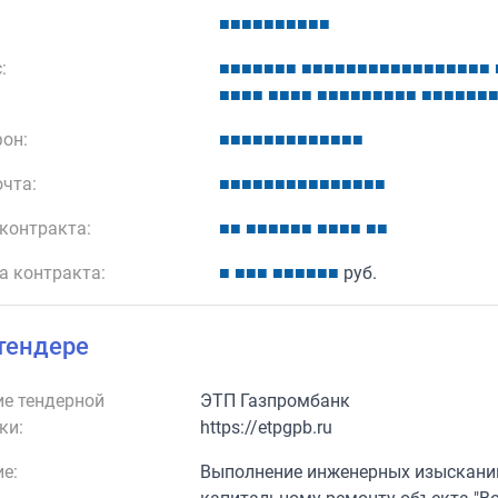
■
■
■
■
■
■
■
■
■
■
:
■
■
■
■
■
■
■
■
■
■
■
■
■
■
■
■
■
■
■
■
■
■
■
■
■
■
■
■
■
■
■
■
■
■
■
■
■
■
■
■
■
■
■
■
■
■
■
он:
■
■
■
■
■
■
■
■
■
■
■
■
■
очта:
■
■
■
■
■
■
■
■
■
■
■
■
■
■
■
контракта:
■
■
■
■
■
■
■
■
■
■
■
■
■
■
а контракта:
■
■
■
■
■
■
■
■
■
■
руб.
тендере
е тендерной
ЭТП Газпромбанк
ки:
https://etpgpb.ru
е:
Выполнение инженерных изысканий