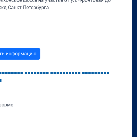
лхонское шоссе на участке от ул. Фронтовая до
ужд Санкт-Петербурга
ыть информацию
■
■
■
■
■
■
■
■
■
■
■
■
■
■
■
■
■
■
■
■
■
■
■
■
■
■
■
■
■
■
■
■
■
■
■
■
форме