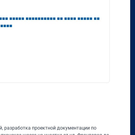
■
■
■
■
■
■
■
■
■
■
■
■
■
■
■
■
■
■
■
■
■
■
■
■
■
■
■
■
■
■
■
■
■
■
■
■
, разработка проектной документации по