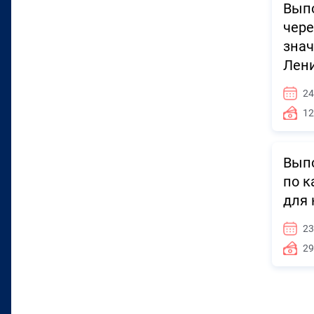
Выпо
чере
знач
Лени
24
12
Выпо
по к
для 
23
29