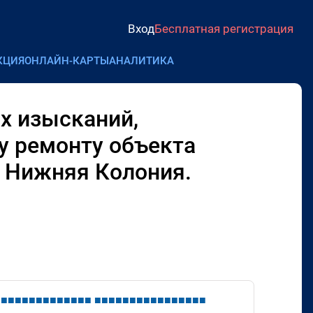
Вход
Бесплатная регистрация
КЦИЯ
ОНЛАЙН-КАРТЫ
АНАЛИТИКА
х изысканий,
у ремонту объекта
. Нижняя Колония.
■
■
■
■
■
■
■
■
■
■
■
■
■
■
■
■
■
■
■
■
■
■
■
■
■
■
■
■
■
■