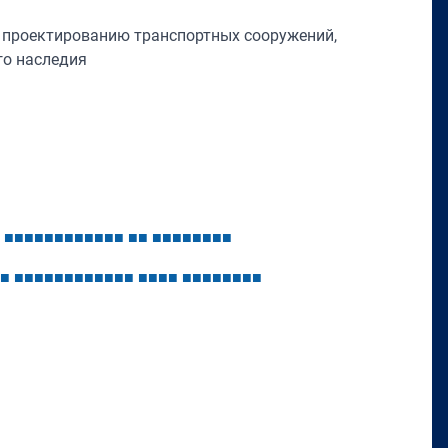
у проектированию транспортных сооружений,
го наследия
■
■
■
■
■
■
■
■
■
■
■
■
■
■
■
■
■
■
■
■
■
■
■
■
■
■
■
■
■
■
■
■
■
■
■
■
■
■
■
■
■
■
■
■
■
■
■