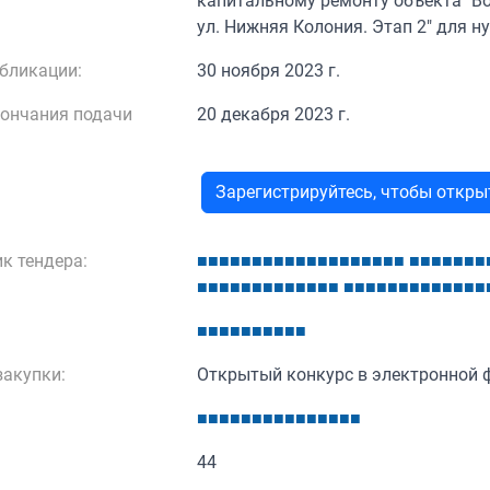
капитальному ремонту объекта "Во
ул. Нижняя Колония. Этап 2" для н
бликации:
30 ноября 2023 г.
кончания подачи
20 декабря 2023 г.
Зарегистрируйтесь, чтобы откр
к тендера:
■
■
■
■
■
■
■
■
■
■
■
■
■
■
■
■
■
■
■
■
■
■
■
■
■
■
■
■
■
■
■
■
■
■
■
■
■
■
■
■
■
■
■
■
■
■
■
■
■
■
■
■
■
■
■
■
■
■
■
■
■
■
акупки:
Открытый конкурс в электронной 
■
■
■
■
■
■
■
■
■
■
■
■
■
■
■
44