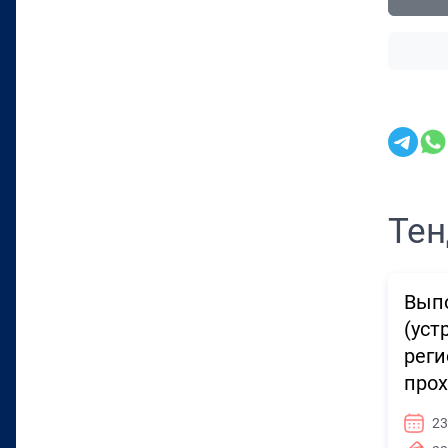
Тен
Выпо
(уст
реги
прох
23