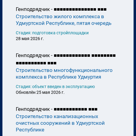
Генподрядчик -
■
■
■
■
■
■
■
■
■
■
■
■
■
■
■
■
■
Строительство жилого комплекса в
Удмуртской Республике, пятая очередь
Стадия: подготовка стройплощадки
28 мая 2026 г.
Генподрядчик -
■
■
■
■
■
■
■
■
■
■
■
■
■
■
■
■
■
■
■
■
■
■
■
■
■
■
■
■
■
■
■
■
■
Строительство многофункционального
комплекса в Республике Удмуртия
Стадия: объект введен в эксплуатацию
Обновлён 25 мая 2026 г.
Генподрядчик -
■
■
■
■
■
■
■
■
■
■
■
■
■
■
Строительство канализационных
очистных сооружений в Удмуртской
Республике