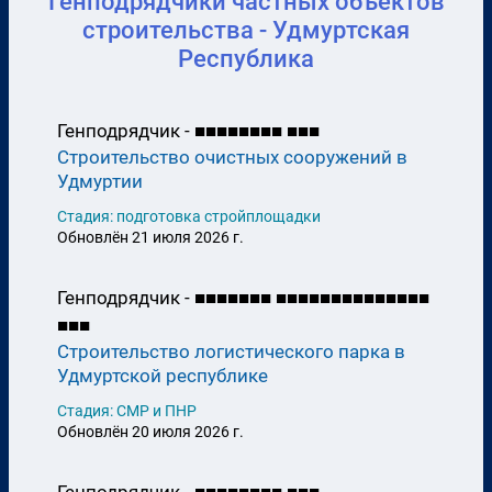
Генподрядчики частных объектов
строительства - Удмуртская
Республика
Генподрядчик -
■
■
■
■
■
■
■
■
■
■
■
Строительство очистных сооружений в
Удмуртии
Стадия: подготовка стройплощадки
Обновлён 21 июля 2026 г.
Генподрядчик -
■
■
■
■
■
■
■
■
■
■
■
■
■
■
■
■
■
■
■
■
■
■
■
■
Строительство логистического парка в
Удмуртской республике
Стадия: СМР и ПНР
Обновлён 20 июля 2026 г.