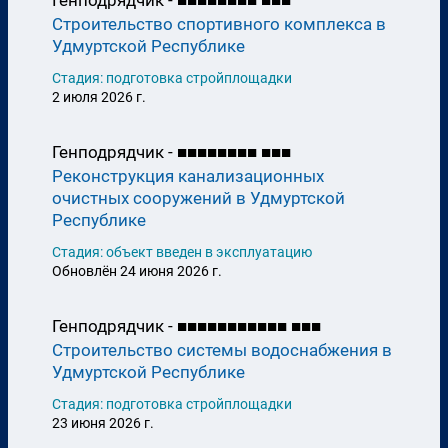
Генподрядчик -
■
■
■
■
■
■
■
■
■
■
■
Строительство спортивного комплекса в
Удмуртской Республике
Стадия: подготовка стройплощадки
2 июля 2026 г.
Генподрядчик -
■
■
■
■
■
■
■
■
■
■
■
Реконструкция канализационных
очистных сооружений в Удмуртской
Республике
Стадия: объект введен в эксплуатацию
Обновлён 24 июня 2026 г.
Генподрядчик -
■
■
■
■
■
■
■
■
■
■
■
■
■
■
Строительство системы водоснабжения в
Удмуртской Республике
Стадия: подготовка стройплощадки
23 июня 2026 г.