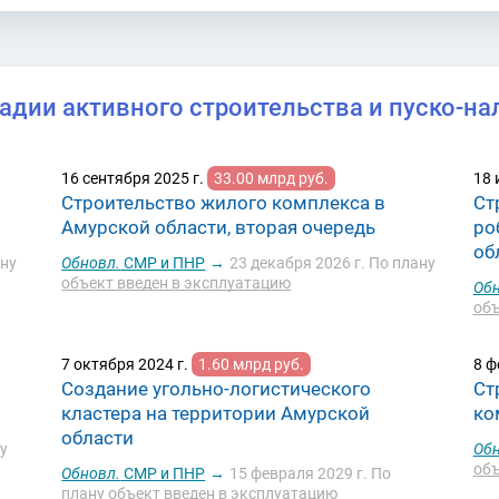
тадии активного строительства и пуско-на
16 сентября 2025 г.
33.00 млрд руб.
18 
Строительство жилого комплекса в
Ст
Амурской области, вторая очередь
ро
об
ну
Обновл.
СМР и ПНР
→
23 декабря 2026 г.
По плану
объект введен в эксплуатацию
Обн
объ
7 октября 2024 г.
1.60 млрд руб.
8 ф
Создание угольно-логистического
Ст
кластера на территории Амурской
ко
области
у
Обн
объ
Обновл.
СМР и ПНР
→
15 февраля 2029 г.
По
плану
объект введен в эксплуатацию