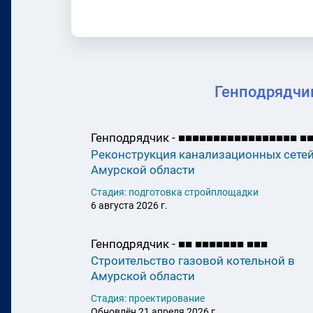
Генподрядчик
Генподрядчик -
■
■
■
■
■
■
■
■
■
■
■
■
■
■
■
■
■
■
Реконструкция канализационных сетей
Амурской области
Стадия: подготовка стройплощадки
6 августа 2026 г.
Генподрядчик -
■
■
■
■
■
■
■
■
■
■
■
■
Строительство газовой котельной в
Амурской области
Стадия: проектирование
Обновлён 21 апреля 2026 г.