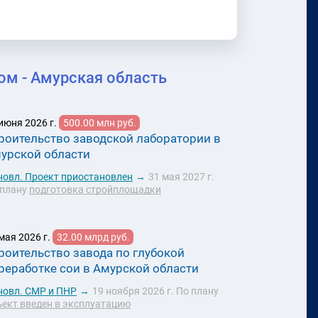
м - Амурская область
июня 2026 г.
500.00 млн руб.
роительство заводской лаборатории в
урской области
новл.
Проект приостановлен
→
31 мая 2027 г.
 плану
подготовка стройплощадки
мая 2026 г.
32.00 млрд руб.
роительство завода по глубокой
реработке сои в Амурской области
новл.
СМР и ПНР
→
19 ноября 2026 г.
По плану
ъект введен в эксплуатацию