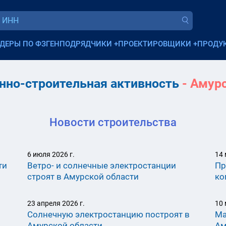
ДЕРЫ ПО ФЗ
ГЕНПОДРЯДЧИКИ
+
ПРОЕКТИРОВЩИКИ
+
ПРОДУ
нно-строительная активность
- Амурс
Новости строительства
6 июля 2026 г.
14 
ти
Ветро- и солнечные электростанции
Пр
строят в Амурской области
ко
23 апреля 2026 г.
10 
Солнечную электростанцию построят в
Ма
Амурской области
Ам