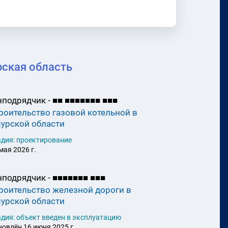
рская область
нподрядчик -
■
■
■
■
■
■
■
■
■
■
■
■
роительство газовой котельной в
урской области
адия: проектирование
мая 2026 г.
нподрядчик -
■
■
■
■
■
■
■
■
■
■
роительство железной дороги в
урской области
дия: объект введен в эксплуатацию
овлён 16 июня 2025 г.