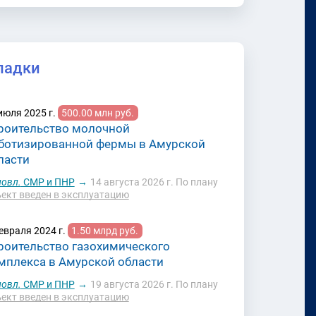
ладки
июля 2025 г.
500.00 млн руб.
роительство молочной
ботизированной фермы в Амурской
ласти
овл.
СМР и ПНР
→
14 августа 2026 г.
По плану
ект введен в эксплуатацию
евраля 2024 г.
1.50 млрд руб.
роительство газохимического
мплекса в Амурской области
овл.
СМР и ПНР
→
19 августа 2026 г.
По плану
ект введен в эксплуатацию