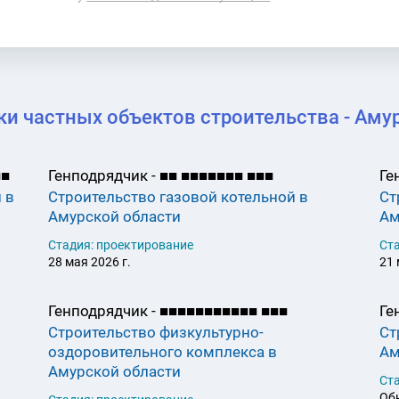
и частных объектов строительства - Аму
■
■
Генподрядчик -
■
■
■
■
■
■
■
■
■
■
■
■
Ге
 в
Строительство газовой котельной в
Ст
Амурской области
Ам
Стадия: проектирование
Ст
28 мая 2026 г.
21 
Генподрядчик -
■
■
■
■
■
■
■
■
■
■
■
■
■
■
Ге
Строительство физкультурно-
Ст
оздоровительного комплекса в
Ам
Амурской области
Ста
Обн